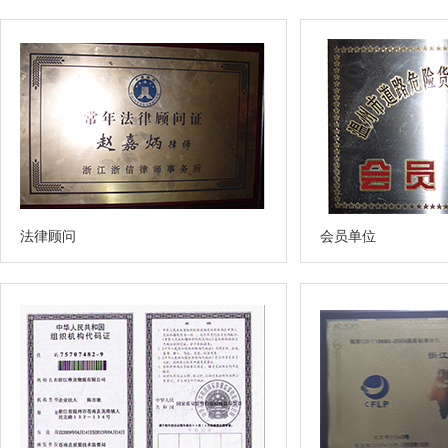
法律顾问
会员单位